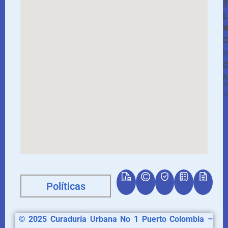
T
L
W
C
i
C
n
*
J
c
Políticas
© 2025
Curaduría
Urbana No 1 Puerto Colombia –