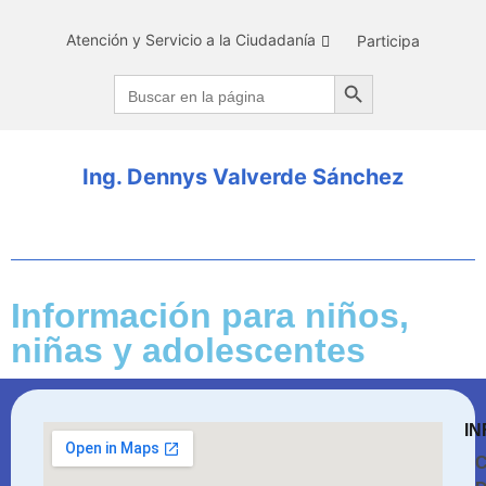
Atención y Servicio a la Ciudadanía
Participa
Search Button
Search
for:
Ing. Dennys Valverde Sánchez
Información para niños,
niñas y adolescentes
IN
C