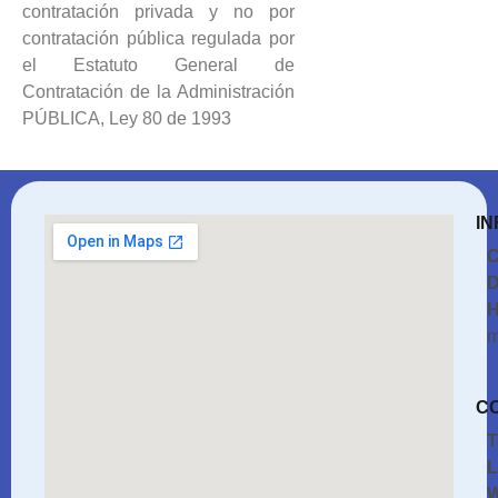
contratación privada y no por
contratación pública regulada por
el Estatuto General de
Contratación de la Administración
PÚBLICA, Ley 80 de 1993
IN
C
D
H
m
C
T
L
W