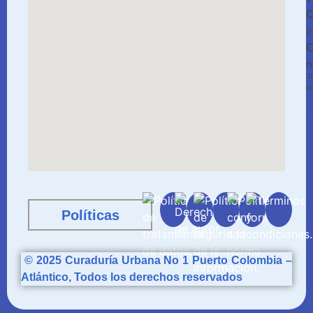
C
i
C
n
*
J
c
Políticas
© 2025
Curaduría
Urbana No 1 Puerto Colombia –
Atlántico, Todos los derechos reservados