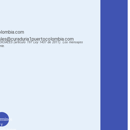
olombia.com
ciales@curaduria1puertocolombia.com
DICIALES (artículo 197 Ley 1437 de 2011).
Los mensajes
nte.