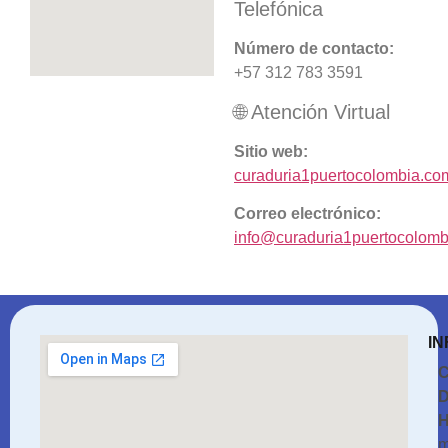
Telefónica
Número de contacto:
+57 312 783 3591
🌐 Atención Virtual
Sitio web:
curaduria1puertocolombia.co
Correo electrónico:
info@curaduria1puertocolom
IN
C
D
H
m