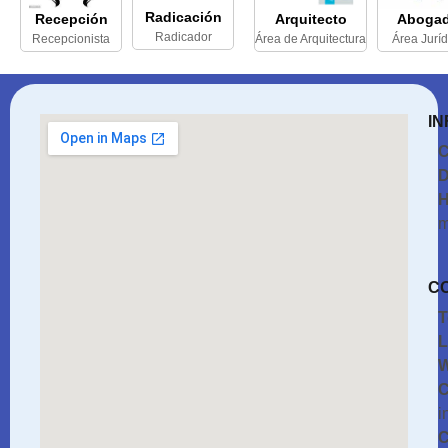
Radicación
Recepción
Arquitecto
Aboga
Radicador
Recepcionista
Área de Arquitectura
Área Juríd
IN
C
D
H
m
C
T
L
W
C
i
C