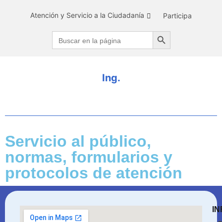
Atención y Servicio a la Ciudadanía
Participa
Search Button
Search
for:
I
n
g
.
D
e
Servicio al público,
normas, formularios y
protocolos de atención
IN