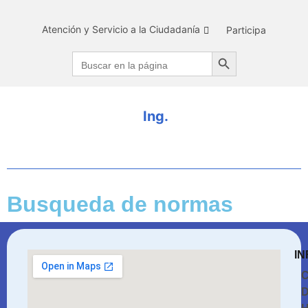
Atención y Servicio a la Ciudadanía
Participa
Search Button
Search
for:
I
n
g
.
D
Busqueda de normas
IN
C
D